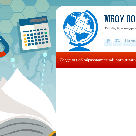
МБОУ ОО
352846, Краснодарск
Напи
Сведения об образовательной организац