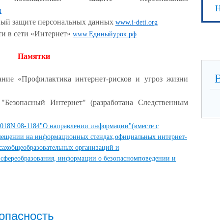
Н
и
ный защите персональных данных
www.i-deti.org
ти в сети «Интернет»
www.Единыйурок.рф
Памятки
рание «Профилактика интернет-рисков и
угроз жизни
"Безопасный Интернет" (разработана Следственным
2018N 08-1184"О направлении информации"(вместе с
мещении на информационных стендах,официальных интернет-
сахобщеобразовательных организаций и
 сфереобразования, информации о безопасномповедении и
опасность