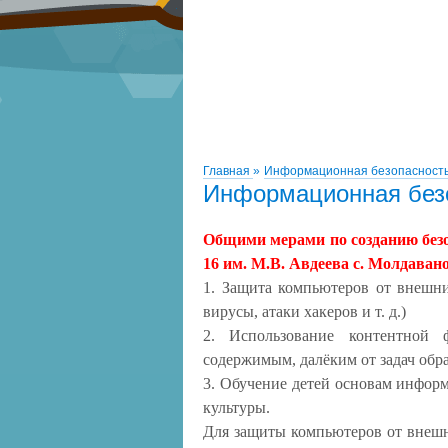
Главная
»
Информационная безопасност
Информационная без
Общими мерами по созданию бе
16 им. М.В. Авдеева с. Молдаван
1. Защита компьютеров от внешн
вирусы, атаки хакеров и т. д.)
2. Использование контентной 
содержимым, далёким от задач обр
3. Обучение детей основам инфор
культуры.
Для защиты компьютеров от вне