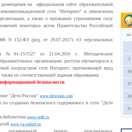
размещения на официальном сайте образовательной
лекоммуникационной сети "Интернет" и обновления
организации, а также о признании утратившими силу
ложений некоторых актов Правительства Российской
пн
006 N 152-ФЗ (ред. от 29.07.2017) «О персональных
и №01-15/1527 от 21.04.2016 г.. Методические
3
бразовательных организациях доступа обучающихся к
емой посредством сети Интернет, причиняющей вред
10
а также не соответствующей задачам образования.
информационной безопасности
17
ение "Дети России"
www.detirossii.com
24
 по созданию безопасного содержимого в сети "Дети
31
ая библиотека
www.rgdb.ru
детей
www.ya-roditel.ru
, посвященный защите персональных