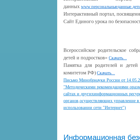
данных
www.персональныеданные.дет
Интерактивный портал, посвящен
Сайт Единого урока по безопаснос
Всероссийское родительское соб
детей и подростков»
Скачать...
Памятка для родителей и детей 
комитетом РФ)
Скачать...
Письмо Минобрнауки России от 14.05.
"Методическими рекомендациями ораз
сайтах и другихинформационных ресур
органов,осуществляющих управление в
использовании сети "Интернет")
Информационная без