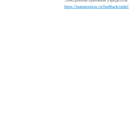
Электронная приёмная учредителя:
https://tuapseregion.ru/feedback/otdel/