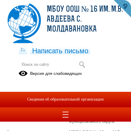
МБОУ ООШ № 16 ИМ. М.В.
АВДЕЕВА С.
МОЛДАВАНОВКА
Написать письмо
Полное наименование
муниципальное бюджетное
Версия для слабовидящих
образовательной организации*
общеобразовательное
учреждение основная
общеобразовательная школа
№ 16 имени Героя
Сведения об образовательной организации
Советского Союза Михаила
Васильевича Авдеева с.
Молдавановка Туапсинского
муниципального округа