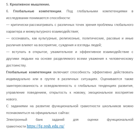
5.
Креативное мышление.
6.
Глобальные компетенции
. Под глобальными компетенциями в
исследовании понимаются способности:
— критически рассматривать с различных точек зрения проблемы глобального
характера и межкультурного взаимодействия;
— осознавать, как культурные, религиозные, политические, расовые и иные
различия влияют на восприятие, суждения и взгляды людей;
— вступать в открытое, уважительное и эффективное взаимодействие с
другими людьми на основе разделяемого всеми уважения к человеческому
достоинству.
Глобальные компетенции
включают способность эффективно действовать
индивидуально или в группе в различных ситуациях. Оцениваются также
заинтересованность и осведомленность о глобальных тенденциях развития,
управление поведением, открытость к новому, эмоциональное восприятие
нового.
С заданиями на развитие функциональной грамотности школьников можно
познакомиться на официальных сайтах:
Электронный банк заданий для оценки функциональной
https://fg.resh.edu.ru/
грамотности