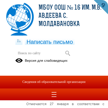
МБОУ ООШ № 16 ИМ. М.В.
АВДЕЕВА С.
МОЛДАВАНОВКА
Написать письмо
День снятия блокады Ленинграда
Версия для слабовидящих
27.01.2025
День воинской славы России — День полного
Сведения об образовательной организации
освобождения советскими войсками города
Ленинграда от блокады его немецко-
фашистскими войсками (1944 год).
Отмечается 27 января в соответствии с